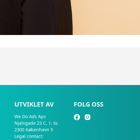
UTVIKLET AV
FOLG OSS
We Do Ads Aps
Njalsgade 23 C, 1. tv,
2300 København S
Legal contact: