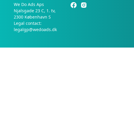
We Do Ads Aps
Njalsgade 23 C, 1. tv,
2300 København S
Legal contact:
legalgp@wedoads.dk