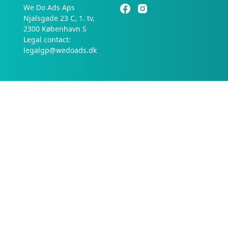
We Do Ads Aps
Njalsgade 23 C, 1. tv,
2300 København S
Legal contact:
legalgp@wedoads.dk